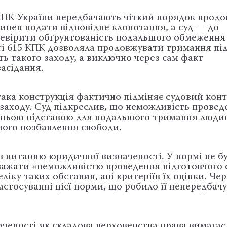
 КПК України передбачають чіткий порядок прод
инен подати відповідне клопотання, а суд — до
ревірити обґрунтованість подальшого обмеження
ті 615 КПК дозволяла продовжувати тримання пі
ть такого заходу, а виключно через сам факт
асідання.
ака конструкція фактично підміняє судовий кон
аходу. Суд підкреслив, що неможливість провед
атньою підставою для подальшого тримання люди
ного позбавлення свободи.
 питанню юридичної визначеності. У нормі не б
вважати «неможливістю проведення підготовчого 
еліку таких обставин, ані критеріїв їх оцінки. Чер
астосуванні цієї норми, що робило її непередбач
ченості як складова верховенства права вимагає