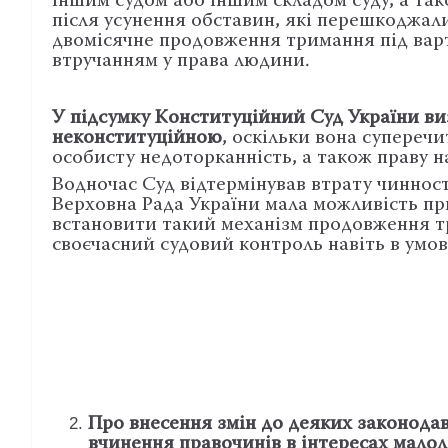
іншим судом або іншим складом суду, а та
після усунення обставин, які перешкоджал
двомісячне продовження тримання під варт
втручанням у права людини.
У підсумку Конституційний Суд України виз
неконституційною
, оскільки вона супереч
особисту недоторканність, а також праву н
Водночас Суд відтермінував втрату чинност
Верховна Рада України мала можливість при
встановити такий механізм продовження т
своєчасний судовий контроль навіть в умов
Про внесення змін до деяких законода
вчинення правочинів в інтересах малолі