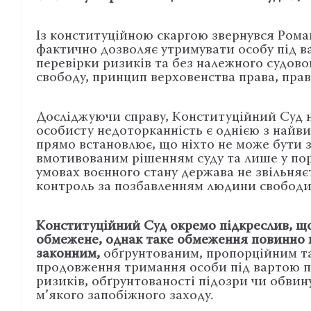
Із конституційною скаргою звернувся Рома
фактично дозволяє утримувати особу під в
перевірки ризиків та без належного судово
свободу, принцип верховенства права, прав
Досліджуючи справу, Конституційний Суд н
особисту недоторканність є однією з найв
прямо встановлює, що ніхто не може бути 
вмотивованим рішенням суду та лише у пор
умовах воєнного стану держава не звільняє
контроль за позбавленням людини свободи
Конституційний Суд окремо підкреслив, що
обмежене, однак таке обмеження повинно в
законним,
обґрунтованим, пропорційним та 
продовження тримання особи під вартою по
ризиків, обґрунтованості підозри чи обви
м’якого запобіжного заходу.