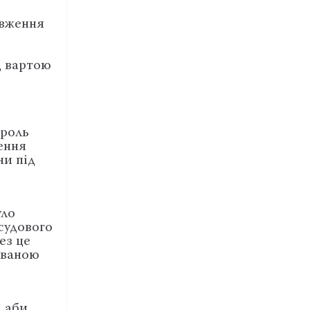
овження
д вартою
троль
ення
ни під
уло
судового
ез це
уваною
, аби