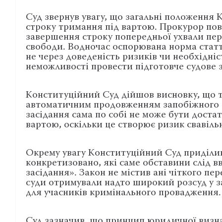
Суд звернув увагу, що загальні положення
строку тримання під вартою. Прокурор пов
завершення строку попередньої ухвали пе
свободи. Водночас оспорювана норма стат
не через доведеність ризиків чи необхідніс
неможливості провести підготовче судове з
Конституційний Суд дійшов висновку, що т
автоматичним продовженням запобіжного з
засідання сама по собі не може бути дост
вартою, оскільки це створює ризик свавіль
Окрему увагу Конституційний Суд приділив
конкретизовано, які саме обставини слід 
засідання». Закон не містив ані чіткого пер
суди отримували надто широкий розсуд у з
для учасників кримінального провадження.
Суд зазначив, що принцип юридичної визна