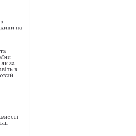
ез
юдини на
 та
аїни
як за
віть в
довий
явності
льш