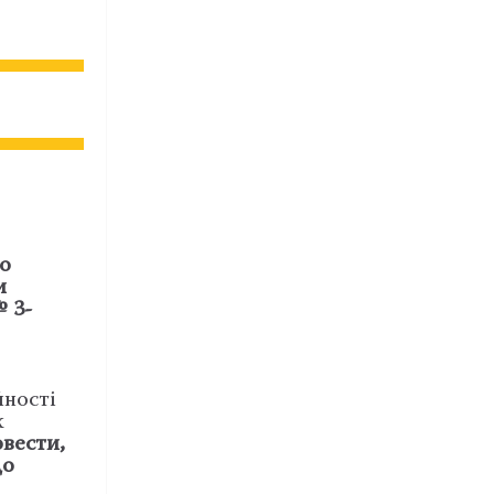
го
и
№ 3-
йності
х
овести,
до