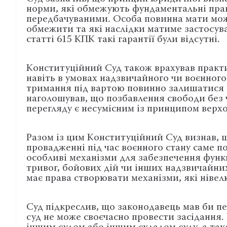
норми, які обмежують фундаментальні прав
передбачуваними. Особа повинна мати можл
обмежити та які наслідки матиме застосува
статті 615 КПК такі гарантії були відсутні.
Конституційний Суд також врахував практи
навіть в умовах надзвичайного чи воєнного
тримання під вартою повинно залишатися
наголошував, що позбавлення свободи без ч
перегляду є несумісним із принципом верхо
Разом із цим Конституційний Суд визнав, 
провадженні під час воєнного стану саме п
особливі механізми для забезпечення функ
тривог, бойових дій чи інших надзвичайних
має права створювати механізми, які нівел
Суд підкреслив, що законодавець мав би пе
суд не може своєчасно провести засідання