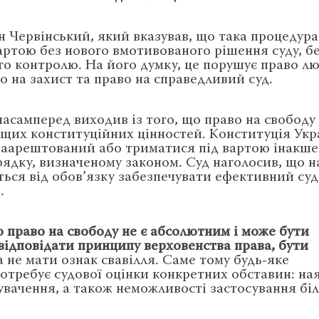
н Червінський, який вказував, що така процедура
артою без нового вмотивованого рішення суду, б
го контролю. На його думку, це порушує право л
о на захист та право на справедливий суд.
асамперед виходив із того, що право на свободу
ищих конституційних цінностей. Конституція Укр
заарештований або триматися під вартою інакше 
ядку, визначеному законом. Суд наголосив, що на
ться від обов’язку забезпечувати ефективний су
.
 право на свободу не є абсолютним і може бути
ідповідати принципу верховенства права, бути
не мати ознак свавілля. Саме тому будь-яке
требує судової оцінки конкретних обставин: на
нувачення, а також неможливості застосування бі