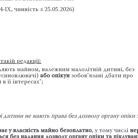
-ІХ, чинність з 25.05.2026)
акій редакції:
яють майном, належним малолітній дитині, без
(усиновлювачі)
або опікун
зобов’язані дбати про
 її інтересах";
ї дитини не мають права без дозволу органу опіки 
ає у власність майно безоплатно
, у тому числі
не
ься без надання дозволу органу опіки та піклува