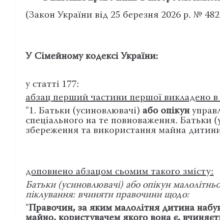
(Закон України від 25 березня 2026 р. № 4824
У Сімейному кодексі України:
у статті 177:
абзац перший частини першої викладено в т
"1. Батьки (усиновлювачі)
або опікун
управл
спеціального на те повноваження. Батьки 
збереження та використання майна дитини в
доповнено абзацом сьомим такого змісту:
Батьки (усиновлювачі) або опікун малолітньо
піклування: вчиняти правочини щодо:
"
Правочин, за яким малолітня дитина набув
майно, користувачем якого вона є, вчиняєт