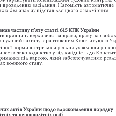
кож гарантувати невідкладний судовий контроль 
и проведенню засідання. Натомість автоматичне
ою без аналізу підстав для цього є надмірним
нав частину п’яту статті 615 КПК України
ить принципу верховенства права, праву на свобод
а судовий захист, гарантованим Конституцією Ук
і цієї норми на три місяці з дня ухвалення рішен
вести законодавство у відповідність до Конститу
римання під вартою, який забезпечуватиме реаль
ах воєнного стану.
вчих актів України щодо вдосконалення порядку
тніх та неповнолітніх осіб