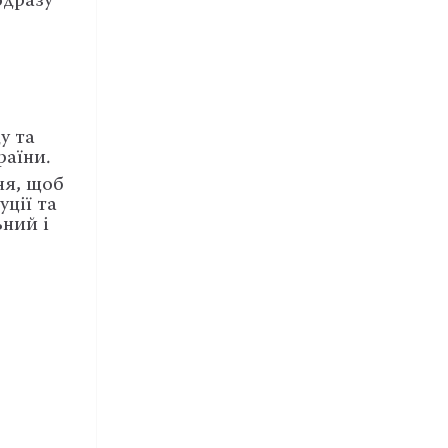
одразу
у та
раїни.
ня, щоб
ції та
ний і