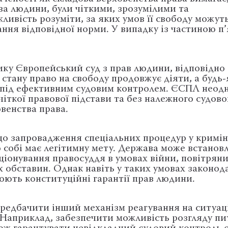
а людини, були чіткими, зрозумілими та
ивість розуміти, за яких умов її свободу можут
ння відповідної норми. У випадку із частиною п
ку Європейський суд з прав людини, відповідно 
 стану право на свободу продовжує діяти, а будь-
 під ефективним судовим контролем. ЄСПЛ неод
іткої правової підстави та без належного судово
венства права.
що запровадження спеціальних процедур у кримі
о собі має легітимну мету. Держава може встано
ціонування правосуддя в умовах війни, повітрян
 обставин. Однак навіть у таких умовах законод
юють конституційні гарантії прав людини.
редбачити інший механізм реагування на ситуаці
. Наприклад, забезпечити можливість розгляду п