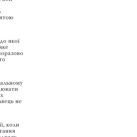
ь
’ятою
до якої
яке
норазово
го
нальному
влювати
их
авець не
ї, коли
итання