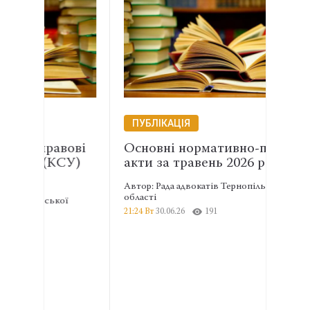
ПУБЛІКАЦІЯ
ПУБ
ові
Основні нормативно-правові
Фіна
СУ)
акти за травень 2026 року
адво
обла
Автор: Рада адвокатів Тернопільської
області
ї
Автор:
21:24 Вт
30.06.26
191
област
20:57 П